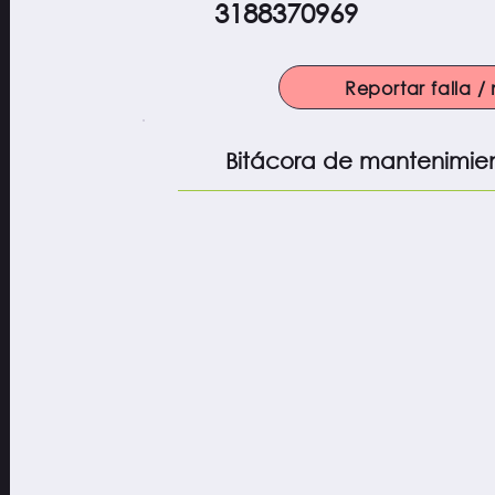
3188370969
Reportar falla 
Bitácora de mantenimie