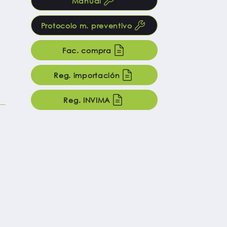
Manual
Protocolo m. preventivo
Fac. compra
Reg. importación
Reg. INVIMA