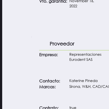
November 16,
Vto. garantía:
2022
Proveedor
Representaciones
Empresa:
Eurodent SAS
Katerine Pineda
Contacto:
Sirona, W&H, CAD/C
Marcas:
true
Contrato: