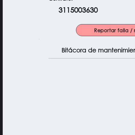
3115003630
Reportar falla 
Bitácora de mantenimie