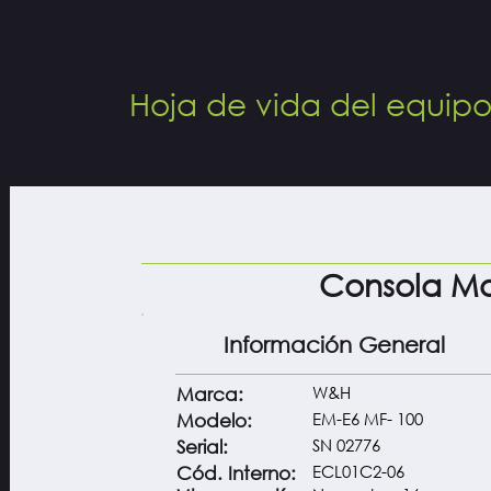
Hoja de vida del equip
Consola Mot
Información General
W&H
Marca:
EM-E6 MF- 100
Modelo:
SN 02776
Serial:
ECL01C2-06
Cód. Interno: