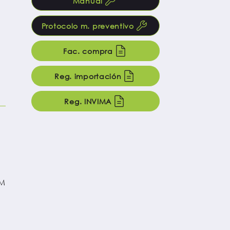
Manual
Protocolo m. preventivo
Fac. compra
Reg. importación
Reg. INVIMA
AM