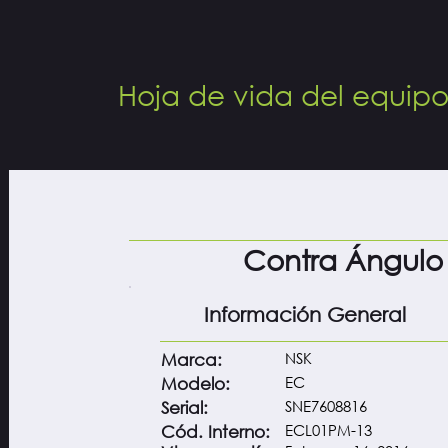
Hoja de vida del equip
Contra Ángulo
Información General
NSK
Marca:
EC
Modelo:
SNE7608816
Serial:
ECL01PM-13
Cód. Interno: