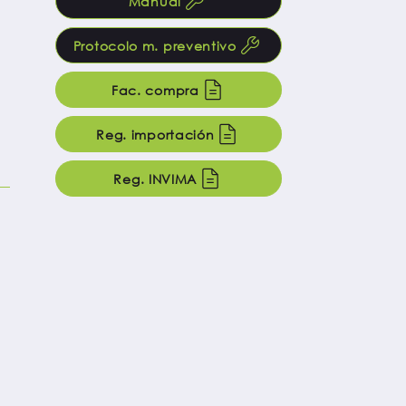
Manual
Protocolo m. preventivo
Fac. compra
Reg. importación
Reg. INVIMA