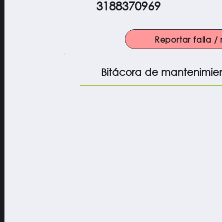
3188370969
Reportar falla 
Bitácora de mantenimie