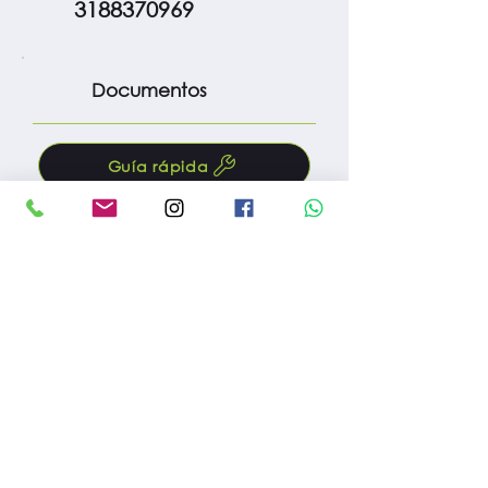
3188370969
Documentos
Guía rápida
Manual
Protocolo m. preventivo
Fac. compra
Reg. importación
Reg. INVIMA