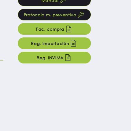
Manual
Protocolo m. preventivo
Fac. compra
Reg. importación
Reg. INVIMA