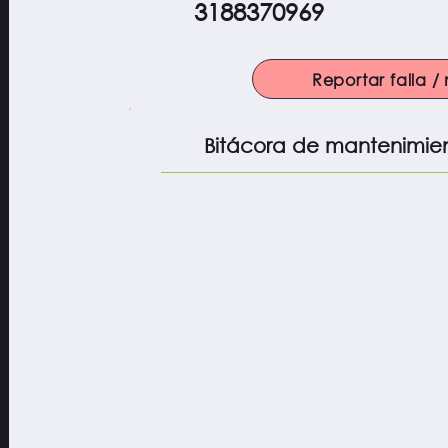
3188370969
Reportar falla 
Bitácora de mantenimie