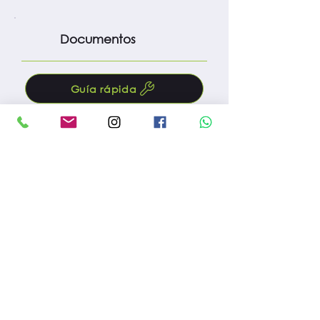
Documentos
Guía rápida
Manual
Protocolo m. preventivo
Fac. compra
Reg. importación
Reg. INVIMA