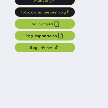
Manual
Protocolo m. preventivo
Fac. compra
Reg. importación
Reg. INVIMA