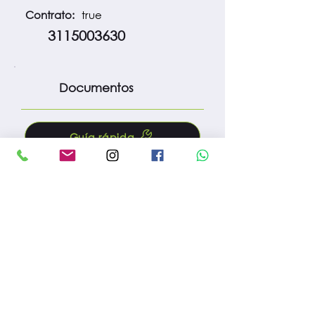
Contrato:
true
3115003630
Documentos
Guía rápida
Manual
Protocolo m. preventivo
Fac. compra
Reg. importación