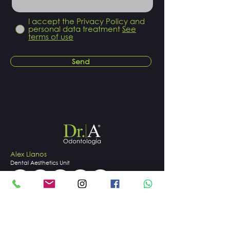
I accept the Privacy Policy and
personal data treatment
See
terms of use
Send
Alex Llanos
Dental
Aesthetics
Unit
info@alexllanos.com
Carrera 13 # 119 - 54