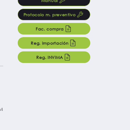
Manual
Protocolo m. preventivo
Fac. compra
Reg. importación
Reg. INVIMA
AM