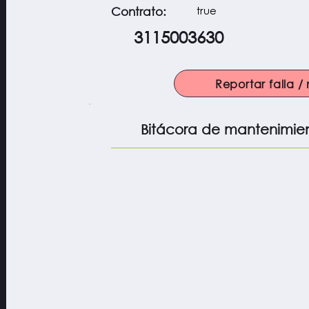
true
Contrato:
3115003630
Reportar falla 
Bitácora de mantenimie