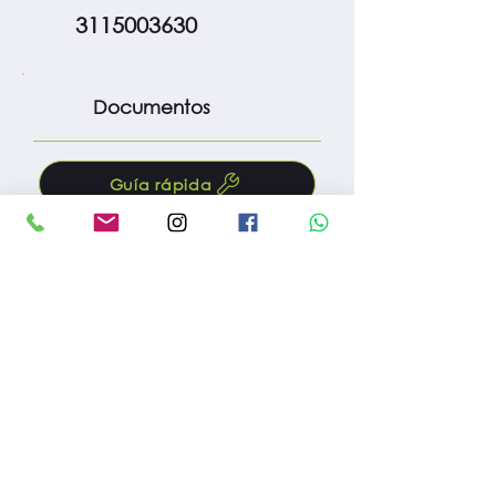
3115003630
Documentos
Guía rápida
Manual
Protocolo m. preventivo
Fac. compra
Reg. importación
Reg. INVIMA