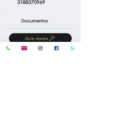
3188370969
Documentos
Guía rápida
Manual
Protocolo m. preventivo
Fac. compra
Reg. importación
Reg. INVIMA