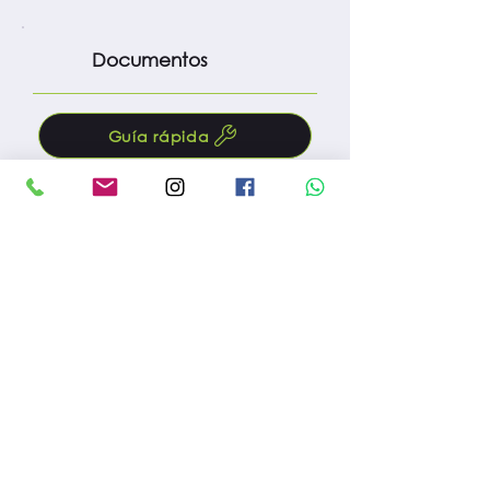
Documentos
Guía rápida
Manual
Protocolo m. preventivo
Fac. compra
Reg. importación
Reg. INVIMA