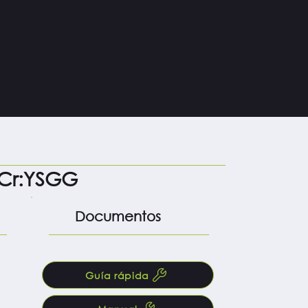
o
rCr:YSGG
Documentos
Guía rápida