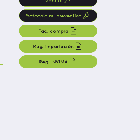
Manual
Protocolo m. preventivo
Fac. compra
Reg. importación
Reg. INVIMA