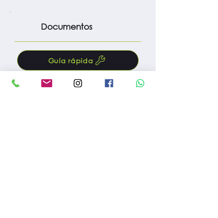
Documentos
Guía rápida
Manual
Protocolo m. preventivo
Fac. compra
Reg. importación
Reg. INVIMA