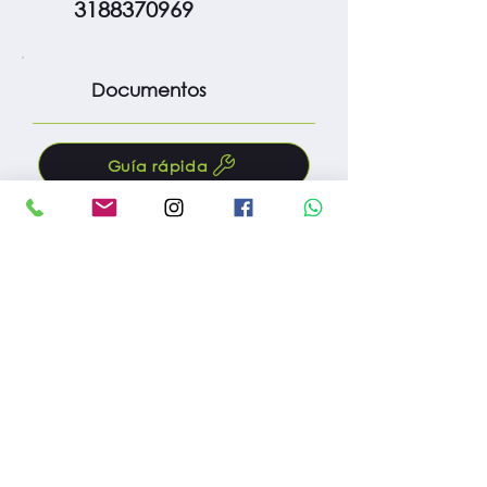
3188370969
Documentos
Guía rápida
Manual
Protocolo m. preventivo
Fac. compra
Reg. importación
Reg. INVIMA