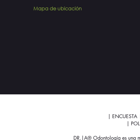
Mapa de ubicación
| ENCUESTA
| PO
DR.|A® Odontología es una mar