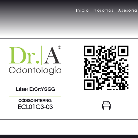
Inicio
Nosotros
Asesoría
Láser ErCr:YSGG
CÓDIGO INTERNO:
ECL01C3-03