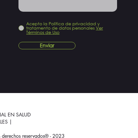
Acepto la Política de privacidad y
tratamento de datos personales
Ver
Términos de Uso
Enviar
IAL EN SALUD
LES |
s derechos reservados® - 2023