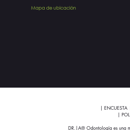
Mapa de ubicación
| ENCUESTA
| PO
DR.|A® Odontología es una mar