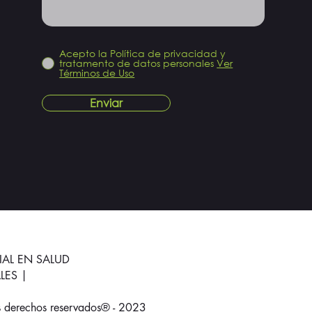
Acepto la Política de privacidad y
tratamento de datos personales
Ver
Términos de Uso
Enviar
IAL EN SALUD
LES |
s derechos reservados® - 2023