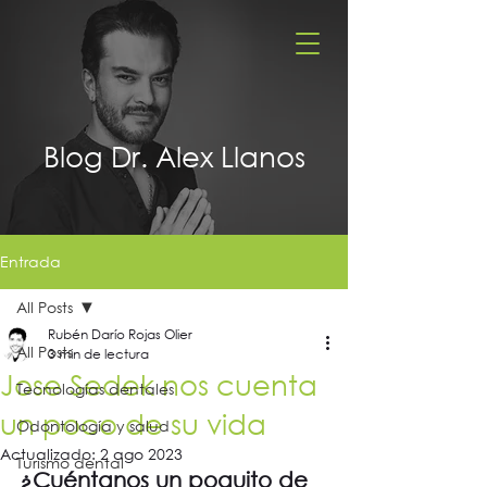
Blog Dr. Alex Llanos
Entrada
All Posts
Rubén Darío Rojas Olier
All Posts
3 min de lectura
Jose Sedek nos cuenta
Tecnologías dentales
un poco de su vida
Odontología y salud
Actualizado:
2 ago 2023
Turismo dental
¿Cuéntanos un poquito de 