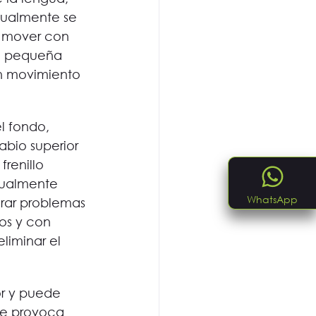
Igualmente se 
e mover con 
na pequeña 
un movimiento 
l fondo, 
abio superior 
renillo 
gualmente 
WhatsApp
erar problemas 
os y con 
eliminar el 
ior y puede 
ue provoca 