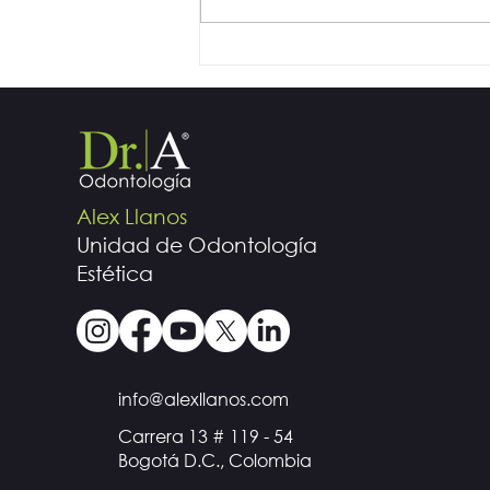
Antes de un Aclaramiento
Dental (blanqueamiento
dental)
Alex Llanos
Unidad de Odontología
Estética
info@alexllanos.com
Carrera 13 # 119 - 54
Bogotá D.C., Colombia