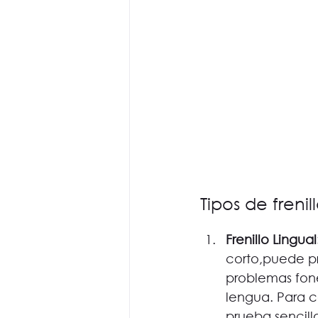
Tipos de frenil
Frenillo Lingual
corto,puede p
problemas foné
lengua. Para 
prueba sencilla