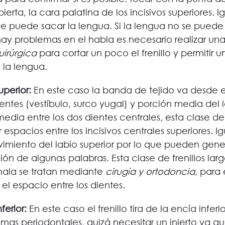
erta, la cara palatina de los incisivos superiores. 
se puede sacar la lengua. Si la lengua no se pued
ay problemas en el habla es necesario realizar u
uirúrgica
 para cortar un poco el frenillo y permitir 
 la lengua.
superior:
 En este caso la banda de tejido va desde e
ientes (vestíbulo, surco yugal) y porción media del l
media entre los dos dientes centrales, esta clase de f
espacios entre los incisivos centrales superiores. I
ovimiento del labio superior por lo que pueden gen
ón de algunas palabras. Esta clase de frenillos larg
ala se tratan mediante 
cirugía y ortodoncia
, para 
r el espacio entre los dientes.
nferior:
 En este caso el frenillo tira de la encía infer
mas periodontales, quizá necesitar un injerto ya q