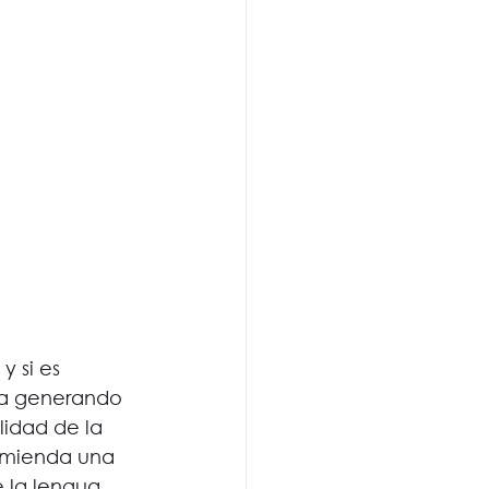
y si es 
ua generando 
idad de la 
omienda una 
 la lengua, 