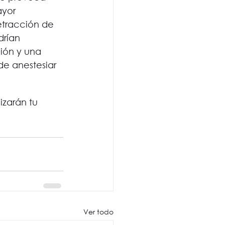
ayor 
etracción de 
drían 
ión y una 
de anestesiar 
zarán tu 
Ver todo