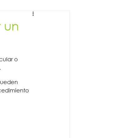
 un
cular o 
 
pueden 
ocedimiento 